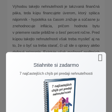
Výhodou takejto nehnuteľnosti je takzvaná finančná
páka, teda kúpu financujete úverom, ktorý spláca
nájomník - hypotéka sa časom znižuje a súčasne ju
znehodnocuje inflácia, pričom hodnota bytu
v priemere rastie približne o šesť percent ročne. Pred
kúpou takejto nehnuteľnosti však treba myslieť aj na
to, že o byť sa treba starať, či už ide o opravy alebo
daňové priznanie. Existuje však možnosť realitných
fondov, ktoré zabezpečujú správu nehnuteľnosti,
Stiahnite si zadarmo
výber nájomcov či údržbu a výnos pochádza nielen
z prenájmu, ale aj z rastu hodnoty portfólia.
7 najčastejších chýb pri predaji nehnuteľnosti
Ak o investičnej nehnuteľnosti uvažujete, obráťte sa
na svojho realitného experta, ktorý vám poradí, čo je
pre vás najvýhodnejšie riešenie a ako postupovať
ďalej.