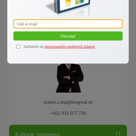
Martin ČUHA
Odoslať
"Zdvihni zadok, rozum sa pridá"
Súhlasím so
spracovaním osobných údajov
martin.cuha@kingreal.sk
+421 915 077 726
E-book zadarmo