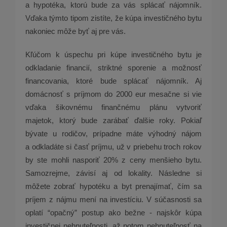
a hypotéka, ktorú bude za vás splácať nájomník.
Vďaka týmto tipom zistíte, že kúpa investičného bytu
nakoniec môže byť aj pre vás.
Kľúčom k úspechu pri kúpe investičného bytu je
odkladanie financií, striktné sporenie a možnosť
financovania, ktoré bude splácať nájomník. Aj
domácnosť s príjmom do 2000 eur mesačne si vie
vďaka šikovnému finančnému plánu vytvoriť
majetok, ktorý bude zarábať ďalšie roky. Pokiaľ
bývate u rodičov, prípadne máte výhodný nájom
a odkladáte si časť príjmu, už v priebehu troch rokov
by ste mohli nasporiť 20% z ceny menšieho bytu.
Samozrejme, závisí aj od lokality. Následne si
môžete zobrať hypotéku a byt prenajímať, čím sa
príjem z nájmu mení na investíciu. V súčasnosti sa
oplatí “opačný” postup ako bežne - najskôr kúpa
investičnej nehnuteľnosti, až potom nehnuteľnosť na