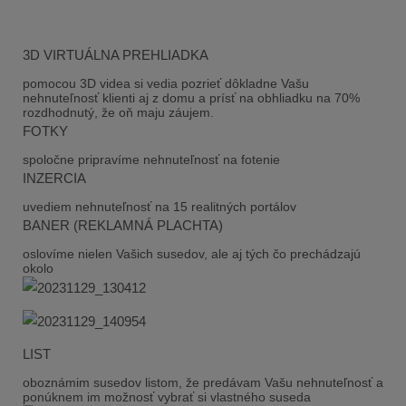
3D VIRTUÁLNA PREHLIADKA
pomocou 3D videa si vedia pozrieť dôkladne Vašu
nehnuteľnosť klienti aj z domu a prísť na obhliadku na 70%
rozdhodnutý, že oň maju záujem.
FOTKY
spoločne pripravíme nehnuteľnosť na fotenie
INZERCIA
uvediem nehnuteľnosť na 15 realitných portálov
BANER (REKLAMNÁ PLACHTA)
oslovíme nielen Vašich susedov, ale aj tých čo prechádzajú
okolo
LIST
oboznámim susedov listom, že predávam Vašu nehnuteľnosť a
ponúknem im možnosť vybrať si vlastného suseda