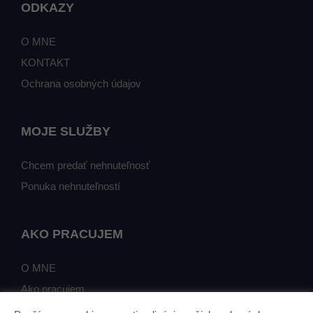
ODKAZY
O MNE
KONTAKT
Ochrana osobných údajov
MOJE SLUŽBY
Chcem predať nehnuteľnosť
Ponuka nehnuteľností
AKO PRACUJEM
O MNE
Ako pracujem