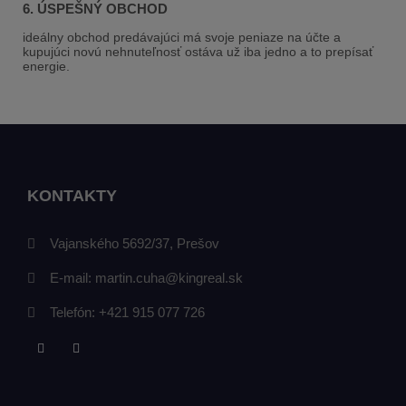
6.
ÚSPEŠNÝ OBCHOD
ideálny obchod predávajúci má svoje peniaze na účte a
kupujúci novú nehnuteľnosť ostáva už iba jedno a to prepísať
energie.
KONTAKTY
Vajanského 5692/37, Prešov
E-mail:
martin.cuha@kingreal.sk
Telefón:
+421 915 077 726