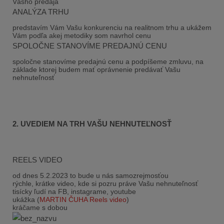
Vášho predaja
ANALÝZA TRHU
predstavím Vám Vašu konkurenciu na realitnom trhu a ukážem
Vám podľa akej metodiky som navrhol cenu
SPOLOČNE STANOVÍME PREDAJNÚ CENU
spoločne stanovíme predajnú cenu a podpíšeme zmluvu, na
základe ktorej budem mať oprávnenie predávať Vašu
nehnuteľnosť
2. UVEDIEM NA TRH VAŠU NEHNUTEĽNOSŤ
REELS VIDEO
od dnes 5.2.2023 to bude u nás samozrejmosťou
rýchle, krátke video, kde si pozru práve Vašu nehnuteľnosť
tisícky ľudí na FB, instagrame, youtube
ukážka (
MARTIN ČUHA Reels video
)
kráčame s dobou