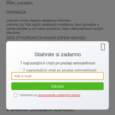
DATABÁZA
oslovím svoju vlastnú databázu klientov
oslovím za Vás iných realitných maklérov, ktorí pôsobia v
danej lokalite a oni sami ponúknu Vašu nehnuteľnosť svojim
klientom
DEŇ OTVORENÝCH DVERÍ (OPEN HOUSE)
Stiahnite si zadarmo
7 najčastejších chýb pri predaji nehnuteľnosti
3. OBHLIADKA (PREZENTÁCIA NEHNUTEĽNOSTI)
prvý dojem máte možnosť urobiť len raz
prečo je lepšie ak počas obhliadky nie je predávajúci?
Odpoveď sa dočítate aj v článku
OBHLIADKA BEZ
PREDÁVAJÚCEHO
Odoslať
Súhlasím so
spracovaním osobných údajov
4.
SPRÁVNY ZÁUJEMCA / KUPUJÚCI