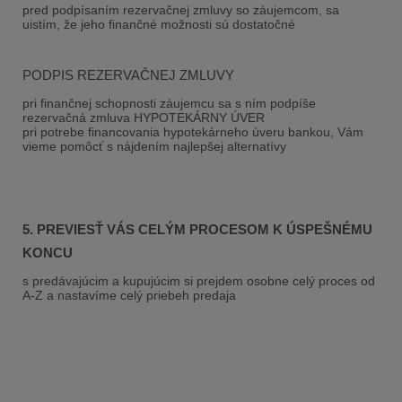
pred podpísaním rezervačnej zmluvy so záujemcom, sa
uistím, že jeho finančné možnosti sú dostatočné
PODPIS REZERVAČNEJ ZMLUVY
pri finančnej schopnosti záujemcu sa s ním podpíše
rezervačná zmluva HYPOTEKÁRNY ÚVER
pri potrebe financovania hypotekárneho úveru bankou, Vám
vieme pomôcť s nájdením najlepšej alternatívy
5.
PREVIESŤ VÁS CELÝM PROCESOM K ÚSPEŠNÉMU
KONCU
s predávajúcim a kupujúcim si prejdem osobne celý proces od
A-Z a nastavíme celý priebeh predaja