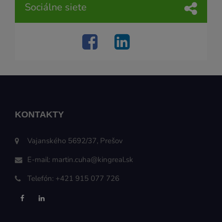
Sociálne siete
KONTAKTY
Vajanského 5692/37, Prešov
E-mail:
martin.cuha@kingreal.sk
Telefón:
+421 915 077 726