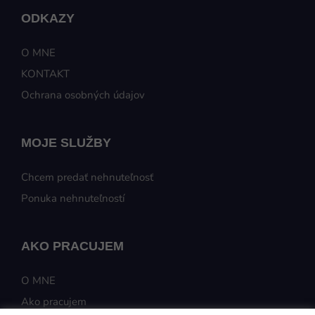
ODKAZY
O MNE
KONTAKT
Ochrana osobných údajov
MOJE SLUŽBY
Chcem predať nehnuteľnosť
Ponuka nehnuteľností
AKO PRACUJEM
O MNE
Ako pracujem