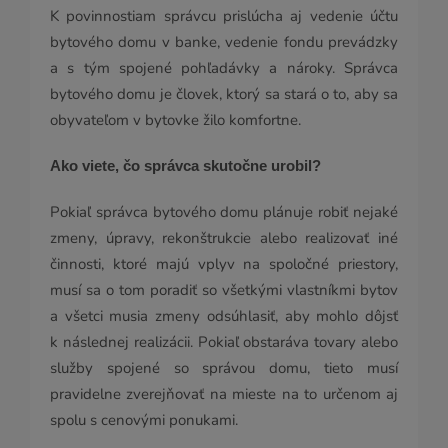
K povinnostiam správcu prislúcha aj vedenie účtu
bytového domu v banke, vedenie fondu prevádzky
a s tým spojené pohľadávky a nároky. Správca
bytového domu je človek, ktorý sa stará o to, aby sa
obyvateľom v bytovke žilo komfortne.
Ako viete, čo správca skutočne urobil?
Pokiaľ správca bytového domu plánuje robiť nejaké
zmeny, úpravy, rekonštrukcie alebo realizovať iné
činnosti, ktoré majú vplyv na spoločné priestory,
musí sa o tom poradiť so všetkými vlastníkmi bytov
a všetci musia zmeny odsúhlasiť, aby mohlo dôjsť
k následnej realizácii. Pokiaľ obstaráva tovary alebo
služby spojené so správou domu, tieto musí
pravidelne zverejňovať na mieste na to určenom aj
spolu s cenovými ponukami.