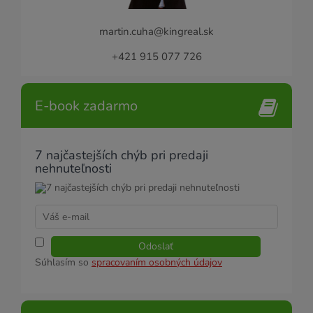
martin.cuha@kingreal.sk
+421 915 077 726
E-book zadarmo
7 najčastejších chýb pri predaji
nehnuteľnosti
Odoslať
Súhlasím so
spracovaním osobných údajov