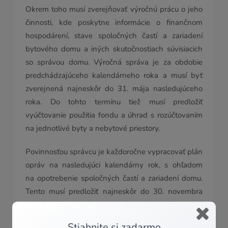
Okrem toho musí zverejňovať výročnú prácu o jeho
činnosti, kde poskytne informácie o finančnom
hospodárení, stave spoločných častí a zariadení
bytového domu a iných skutočnostiach súvisiacich
so správou domu. Výročná správa je za obdobie
predchádzajúceho kalendárneho roka a musí byť
zverejnená najneskôr do 31. mája nasledujúceho
roka. Do tohto termínu tiež musí predložiť
vyúčtovanie použitia fondu a úhrad s rozúčtovaním
na jednotlivé byty a nebytové priestory.
Povinnosťou správcu je každoročne vypracovať plán
opráv na nasledujúci kalendárny rok, s ohľadom
na opotrebenie spoločných častí a zariadení domu.
Tento musí predložiť najneskôr do 30. novembra
aktuálneho roka. Pokiaľ správca nesplní jednu zo
svojich povinností v riadnom čase, nemá nárok
Stiahnite si zadarmo